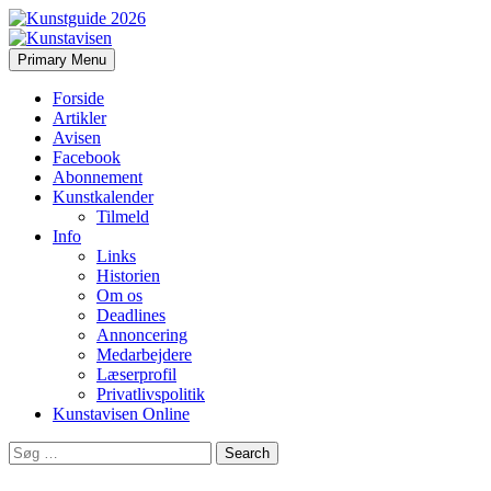
Search
Skip
Primary Menu
to
Kunstavisen
content
Forside
Artikler
Avisen
Facebook
Abonnement
Kunstkalender
Tilmeld
Info
Links
Historien
Om os
Deadlines
Annoncering
Medarbejdere
Læserprofil
Privatlivspolitik
Kunstavisen Online
Search
for: