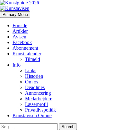
Search
Skip
Primary Menu
to
Kunstavisen
content
Forside
Artikler
Avisen
Facebook
Abonnement
Kunstkalender
Tilmeld
Info
Links
Historien
Om os
Deadlines
Annoncering
Medarbejdere
Læserprofil
Privatlivspolitik
Kunstavisen Online
Search
for: