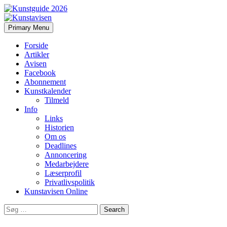
Search
Skip
Primary Menu
to
Kunstavisen
content
Forside
Artikler
Avisen
Facebook
Abonnement
Kunstkalender
Tilmeld
Info
Links
Historien
Om os
Deadlines
Annoncering
Medarbejdere
Læserprofil
Privatlivspolitik
Kunstavisen Online
Search
for: