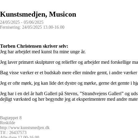
Kunstsmedjen, Musicon
24/05/2025 - 05/06/2025
Fernisering: 24/05/2025 13.00-16.00
Torben Christensen skriver selv:
Jeg har arbejdet med kunst fra mine unge år.
Jeg laver primært skulpturer og relieffer og arbejder med forskellige mat
Bag visse værker er et budskab mere eller mindre gemt, i andre værker
Jeg er ofte mørk, jeg kan lide det dystre og mørke, gerne det gemte i hj
Jeg har i en del år haft Galleri på Stevns, ”Strandvejens Galleri” og uds
dejligt værksted og her begyndte jeg at eksperimentere med andre mater
Bagtæppet 8
Roskilde
http://www.kunstsmedjen.dk
Tlf.: 26437573
Alle dage 12.00-16.00