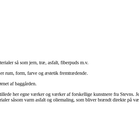
erialer så som jern, træ, asfalt, fiberpuds m.v.
 er rum, form, farve og æstetik fremtrædende.
ørnet af baggården.
tillede her egne værker og værker af forskellige kunstnere fra Stevns. Jeg
ialer såsom varm asfalt og oliemaling, som bliver brændt direkte på væ