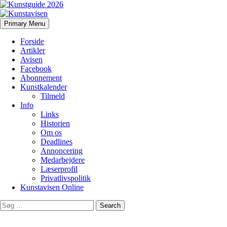
Search
Skip
Primary Menu
to
Kunstavisen
content
Forside
Artikler
Avisen
Facebook
Abonnement
Kunstkalender
Tilmeld
Info
Links
Historien
Om os
Deadlines
Annoncering
Medarbejdere
Læserprofil
Privatlivspolitik
Kunstavisen Online
Search
for: