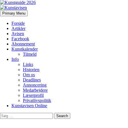
Search
Skip
Primary Menu
to
Kunstavisen
content
Forside
Artikler
Avisen
Facebook
Abonnement
Kunstkalender
Tilmeld
Info
Links
Historien
Om os
Deadlines
Annoncering
Medarbejdere
Læserprofil
Privatlivspolitik
Kunstavisen Online
Search
for: