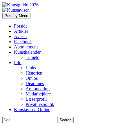
Search
Skip
Primary Menu
to
Kunstavisen
content
Forside
Artikler
Avisen
Facebook
Abonnement
Kunstkalender
Tilmeld
Info
Links
Historien
Om os
Deadlines
Annoncering
Medarbejdere
Læserprofil
Privatlivspolitik
Kunstavisen Online
Search
for: