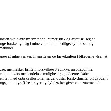
unsten skal være nærværende, humoristisk og æstetisk. Jeg er
nge forskellige lag i mine værker – billedlige, symbolske og
matikker.
ge af mine værker. Intensiteten og farvekraften i billederne viser, at
use, mennesker fanget i forskellige øjeblikke, inspiration fra
de i et univers med endeløse muligheder, og ideerne skabes
n leg med optiske illusioner, så der opstår forskydninger og dybder i
gangspunkt i grafiske streger og dybder, her giver elementerne helt