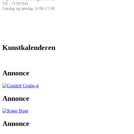
Tlf.: 71787943
Lørdag og søndag 14.00-17.00
Kunstkalenderen
Annonce
Annonce
Annonce