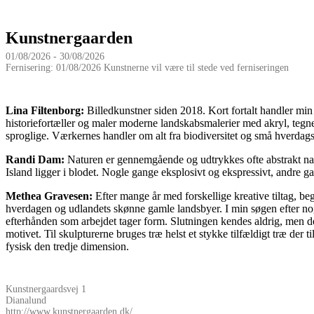
Kunstnergaarden
01/08/2026 - 30/08/2026
Fernisering: 01/08/2026 Kunstnerne vil være til stede ved ferniseringen
Lina Filtenborg:
Billedkunstner siden 2018. Kort fortalt handler min
historiefortæller og maler moderne landskabsmalerier med akryl, tegne
sproglige. Værkernes handler om alt fra biodiversitet og små hverdags
Randi Dam:
Naturen er gennemgående og udtrykkes ofte abstrakt natura
Island ligger i blodet. Nogle gange eksplosivt og ekspressivt, andre ga
Methea Gravesen:
Efter mange år med forskellige kreative tiltag, beg
hverdagen og udlandets skønne gamle landsbyer. I min søgen efter noge
efterhånden som arbejdet tager form. Slutningen kendes aldrig, men de
motivet. Til skulpturerne bruges træ helst et stykke tilfældigt træ der 
fysisk den tredje dimension.
Kunstnergaardsvej 1
Dianalund
http://www.kunstnergaarden.dk/