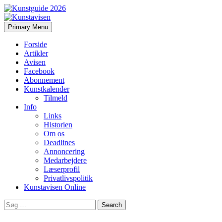
Search
Skip
Primary Menu
to
Kunstavisen
content
Forside
Artikler
Avisen
Facebook
Abonnement
Kunstkalender
Tilmeld
Info
Links
Historien
Om os
Deadlines
Annoncering
Medarbejdere
Læserprofil
Privatlivspolitik
Kunstavisen Online
Search
for: