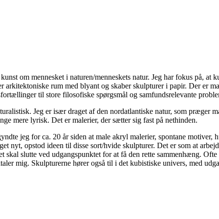
 kunst om mennesket i naturen/menneskets natur. Jeg har fokus på, at k
r arkitektoniske rum med blyant og skaber skulpturer i papir. Der er ma
fortællinger til store filosofiske spørgsmål og samfundsrelevante proble
listisk. Jeg er især draget af den nordatlantiske natur, som præger man
nge mere lyrisk. Det er malerier, der sætter sig fast på nethinden.
yndte jeg for ca. 20 år siden at male akryl malerier, spontane motiver, h
t nyt, opstod ideen til disse sort/hvide skulpturer. Det er som at arbej
t skal slutte ved udgangspunktet for at få den rette sammenhæng. Ofte e
tiltaler mig. Skulpturerne hører også til i det kubistiske univers, med ud