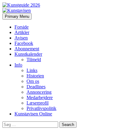
Search
Skip
Primary Menu
to
Kunstavisen
content
Forside
Artikler
Avisen
Facebook
Abonnement
Kunstkalender
Tilmeld
Info
Links
Historien
Om os
Deadlines
Annoncering
Medarbejdere
Læserprofil
Privatlivspolitik
Kunstavisen Online
Search
for: