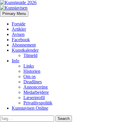
Search
Skip
Primary Menu
to
Kunstavisen
content
Forside
Artikler
Avisen
Facebook
Abonnement
Kunstkalender
Tilmeld
Info
Links
Historien
Om os
Deadlines
Annoncering
Medarbejdere
Læserprofil
Privatlivspolitik
Kunstavisen Online
Search
for: