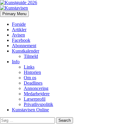
Search
Skip
Primary Menu
to
Kunstavisen
content
Forside
Artikler
Avisen
Facebook
Abonnement
Kunstkalender
Tilmeld
Info
Links
Historien
Om os
Deadlines
Annoncering
Medarbejdere
Læserprofil
Privatlivspolitik
Kunstavisen Online
Search
for: