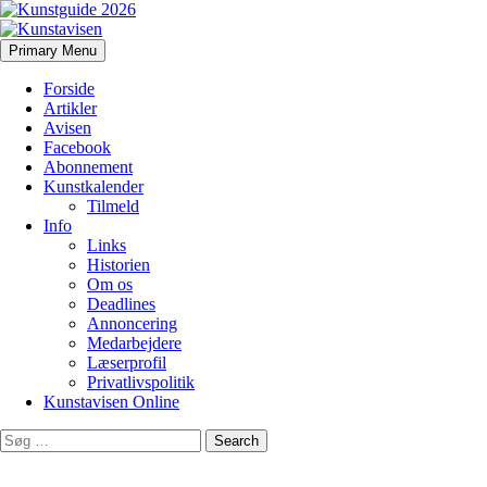
Search
Skip
Primary Menu
to
Kunstavisen
content
Forside
Artikler
Avisen
Facebook
Abonnement
Kunstkalender
Tilmeld
Info
Links
Historien
Om os
Deadlines
Annoncering
Medarbejdere
Læserprofil
Privatlivspolitik
Kunstavisen Online
Search
for: