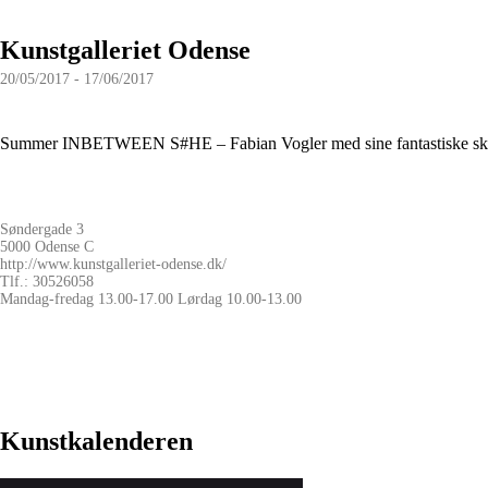
Kunstgalleriet Odense
20/05/2017 - 17/06/2017
Summer INBETWEEN S#HE – Fabian Vogler med sine fantastiske skulptur
Søndergade 3
5000 Odense C
http://www.kunstgalleriet-odense.dk/
Tlf.: 30526058
Mandag-fredag 13.00-17.00 Lørdag 10.00-13.00
Kunstkalenderen