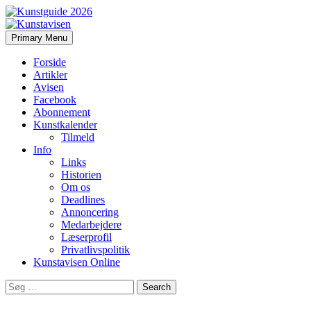
Search
Skip
Primary Menu
to
Kunstavisen
content
Forside
Artikler
Avisen
Facebook
Abonnement
Kunstkalender
Tilmeld
Info
Links
Historien
Om os
Deadlines
Annoncering
Medarbejdere
Læserprofil
Privatlivspolitik
Kunstavisen Online
Search
for: