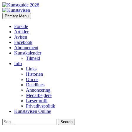
Search
Skip
Primary Menu
to
Kunstavisen
content
Forside
Artikler
Avisen
Facebook
Abonnement
Kunstkalender
Tilmeld
Info
Links
Historien
Om os
Deadlines
Annoncering
Medarbejdere
Læserprofil
Privatlivspolitik
Kunstavisen Online
Search
for: