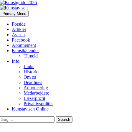
Search
Skip
Primary Menu
to
Kunstavisen
content
Forside
Artikler
Avisen
Facebook
Abonnement
Kunstkalender
Tilmeld
Info
Links
Historien
Om os
Deadlines
Annoncering
Medarbejdere
Læserprofil
Privatlivspolitik
Kunstavisen Online
Search
for: