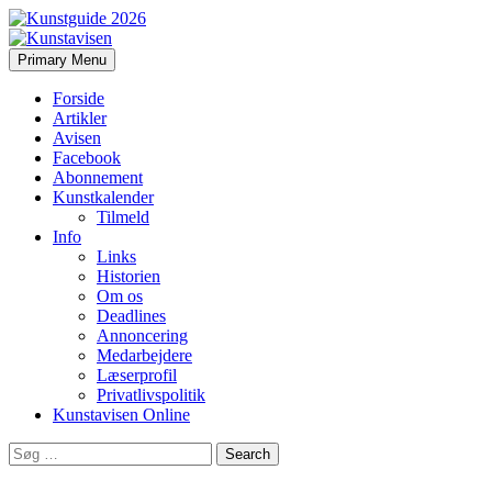
Search
Skip
Primary Menu
to
Kunstavisen
content
Forside
Artikler
Avisen
Facebook
Abonnement
Kunstkalender
Tilmeld
Info
Links
Historien
Om os
Deadlines
Annoncering
Medarbejdere
Læserprofil
Privatlivspolitik
Kunstavisen Online
Search
for: