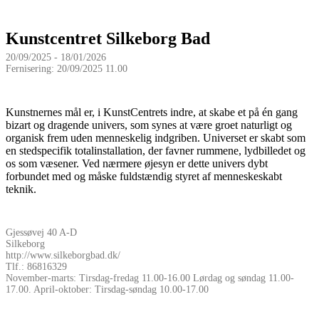
Kunstcentret Silkeborg Bad
20/09/2025 - 18/01/2026
Fernisering: 20/09/2025 11.00
Kunstnernes mål er, i KunstCentrets indre, at skabe et på én gang
bizart og dragende univers, som synes at være groet naturligt og
organisk frem uden menneskelig indgriben. Universet er skabt som
en stedspecifik totalinstallation, der favner rummene, lydbilledet og
os som væsener. Ved nærmere øjesyn er dette univers dybt
forbundet med og måske fuldstændig styret af menneskeskabt
teknik.
Gjessøvej 40 A-D
Silkeborg
http://www.silkeborgbad.dk/
Tlf.: 86816329
November-marts: Tirsdag-fredag 11.00-16.00 Lørdag og søndag 11.00-
17.00. April-oktober: Tirsdag-søndag 10.00-17.00