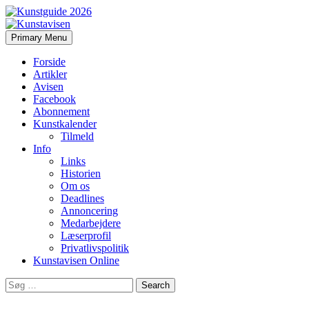
Search
Skip
Primary Menu
to
Kunstavisen
content
Forside
Artikler
Avisen
Facebook
Abonnement
Kunstkalender
Tilmeld
Info
Links
Historien
Om os
Deadlines
Annoncering
Medarbejdere
Læserprofil
Privatlivspolitik
Kunstavisen Online
Search
for: