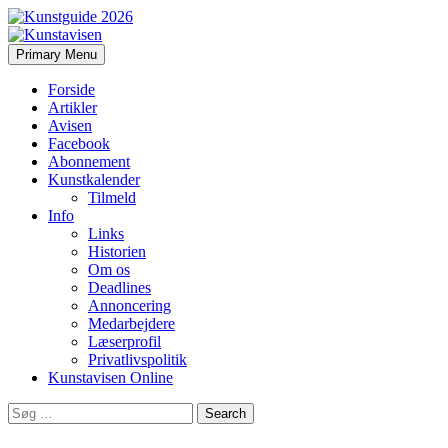
Search
Skip
Primary Menu
to
Kunstavisen
content
Forside
Artikler
Avisen
Facebook
Abonnement
Kunstkalender
Tilmeld
Info
Links
Historien
Om os
Deadlines
Annoncering
Medarbejdere
Læserprofil
Privatlivspolitik
Kunstavisen Online
Search
for: