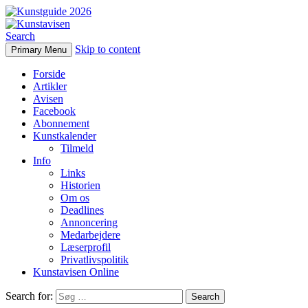
Search
Skip to content
Primary Menu
Kunstavisen
Forside
Artikler
Avisen
Facebook
Abonnement
Kunstkalender
Tilmeld
Info
Links
Historien
Om os
Deadlines
Annoncering
Medarbejdere
Læserprofil
Privatlivspolitik
Kunstavisen Online
Search for: