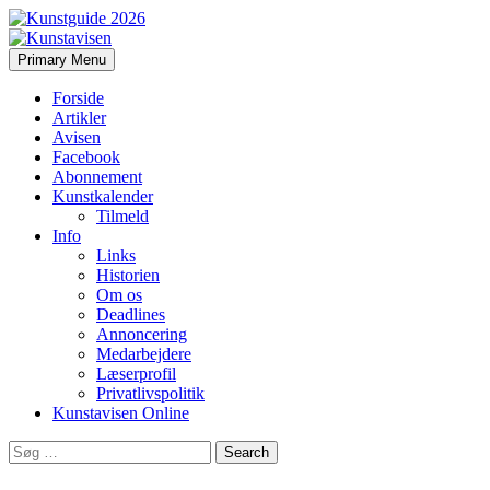
Search
Skip
Primary Menu
to
Kunstavisen
content
Forside
Artikler
Avisen
Facebook
Abonnement
Kunstkalender
Tilmeld
Info
Links
Historien
Om os
Deadlines
Annoncering
Medarbejdere
Læserprofil
Privatlivspolitik
Kunstavisen Online
Search
for: