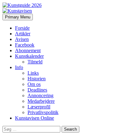
Search
Skip
Primary Menu
to
Kunstavisen
content
Forside
Artikler
Avisen
Facebook
Abonnement
Kunstkalender
Tilmeld
Info
Links
Historien
Om os
Deadlines
Annoncering
Medarbejdere
Læserprofil
Privatlivspolitik
Kunstavisen Online
Search
for: