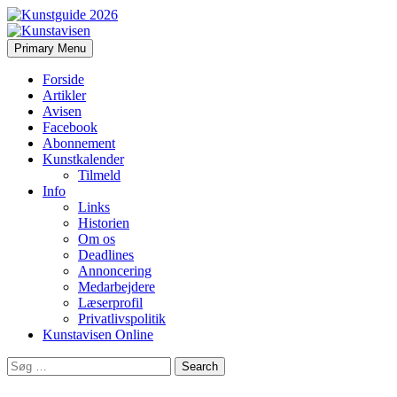
Search
Skip
Primary Menu
to
Kunstavisen
content
Forside
Artikler
Avisen
Facebook
Abonnement
Kunstkalender
Tilmeld
Info
Links
Historien
Om os
Deadlines
Annoncering
Medarbejdere
Læserprofil
Privatlivspolitik
Kunstavisen Online
Search
for: