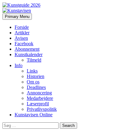
Search
Skip
Primary Menu
to
Kunstavisen
content
Forside
Artikler
Avisen
Facebook
Abonnement
Kunstkalender
Tilmeld
Info
Links
Historien
Om os
Deadlines
Annoncering
Medarbejdere
Læserprofil
Privatlivspolitik
Kunstavisen Online
Search
for: