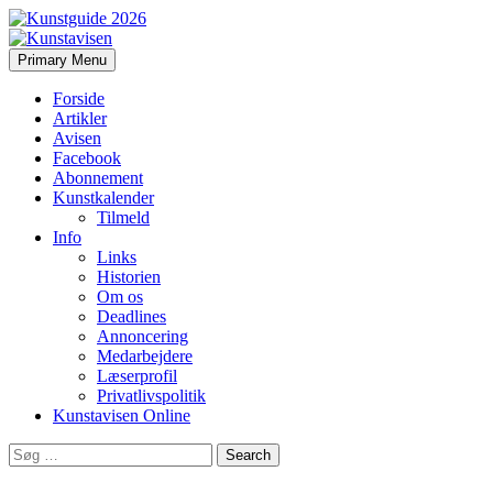
Search
Skip
Primary Menu
to
Kunstavisen
content
Forside
Artikler
Avisen
Facebook
Abonnement
Kunstkalender
Tilmeld
Info
Links
Historien
Om os
Deadlines
Annoncering
Medarbejdere
Læserprofil
Privatlivspolitik
Kunstavisen Online
Search
for: