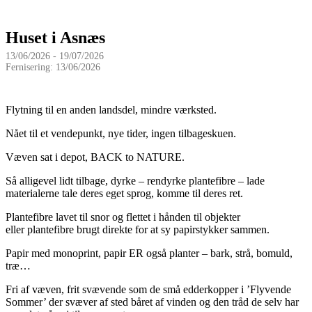
Huset i Asnæs
13/06/2026 - 19/07/2026
Fernisering: 13/06/2026
Flytning til en anden landsdel, mindre værksted.
Nået til et vendepunkt, nye tider, ingen tilbageskuen.
Væven sat i depot, BACK to NATURE.
Så alligevel lidt tilbage, dyrke – rendyrke plantefibre – lade
materialerne tale deres eget sprog, komme til deres ret.
Plantefibre lavet til snor og flettet i hånden til objekter
eller plantefibre brugt direkte for at sy papirstykker sammen.
Papir med monoprint, papir ER også planter – bark, strå, bomuld,
træ…
Fri af væven, frit svævende som de små edderkopper i ’Flyvende
Sommer’ der svæver af sted båret af vinden og den tråd de selv har