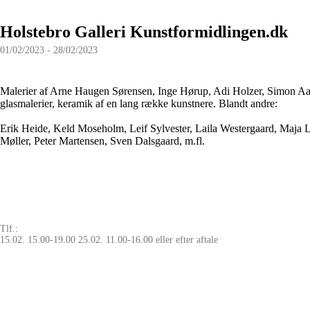
Holstebro Galleri Kunstformidlingen.dk
01/02/2023 - 28/02/2023
Malerier af Arne Haugen Sørensen, Inge Hørup, Adi Holzer, Simon Aa
glasmalerier, keramik af en lang række kunstnere. Blandt andre:
Erik Heide, Keld Moseholm, Leif Sylvester, Laila Westergaard, Maja L
Møller, Peter Martensen, Sven Dalsgaard, m.fl.
Tlf.:
15.02. 15.00-19.00 25.02. 11.00-16.00 eller efter aftale