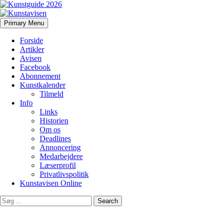
Search
Skip
Primary Menu
to
Kunstavisen
content
Forside
Artikler
Avisen
Facebook
Abonnement
Kunstkalender
Tilmeld
Info
Links
Historien
Om os
Deadlines
Annoncering
Medarbejdere
Læserprofil
Privatlivspolitik
Kunstavisen Online
Search
for: