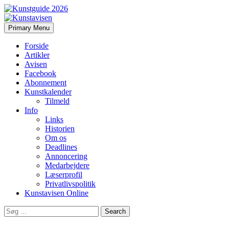
Search
Skip
Primary Menu
to
Kunstavisen
content
Forside
Artikler
Avisen
Facebook
Abonnement
Kunstkalender
Tilmeld
Info
Links
Historien
Om os
Deadlines
Annoncering
Medarbejdere
Læserprofil
Privatlivspolitik
Kunstavisen Online
Search
for: