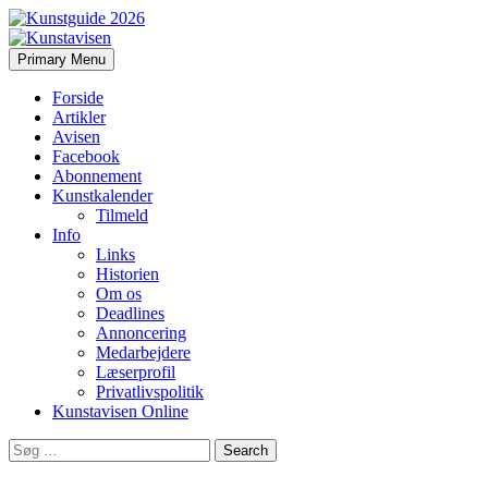
Search
Skip
Primary Menu
to
Kunstavisen
content
Forside
Artikler
Avisen
Facebook
Abonnement
Kunstkalender
Tilmeld
Info
Links
Historien
Om os
Deadlines
Annoncering
Medarbejdere
Læserprofil
Privatlivspolitik
Kunstavisen Online
Search
for: