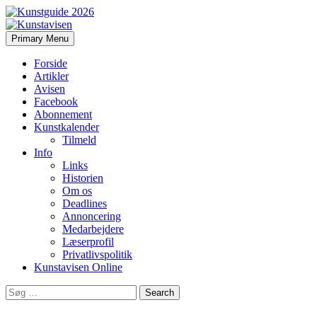
Search
Skip
Primary Menu
to
Kunstavisen
content
Forside
Artikler
Avisen
Facebook
Abonnement
Kunstkalender
Tilmeld
Info
Links
Historien
Om os
Deadlines
Annoncering
Medarbejdere
Læserprofil
Privatlivspolitik
Kunstavisen Online
Search
for: