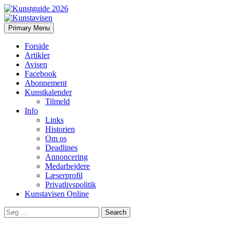
Search
Skip
Primary Menu
to
Kunstavisen
content
Forside
Artikler
Avisen
Facebook
Abonnement
Kunstkalender
Tilmeld
Info
Links
Historien
Om os
Deadlines
Annoncering
Medarbejdere
Læserprofil
Privatlivspolitik
Kunstavisen Online
Search
for: