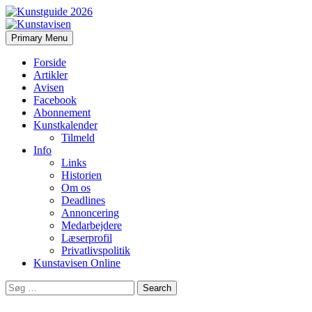
Search
Skip
Primary Menu
to
Kunstavisen
content
Forside
Artikler
Avisen
Facebook
Abonnement
Kunstkalender
Tilmeld
Info
Links
Historien
Om os
Deadlines
Annoncering
Medarbejdere
Læserprofil
Privatlivspolitik
Kunstavisen Online
Search
for: