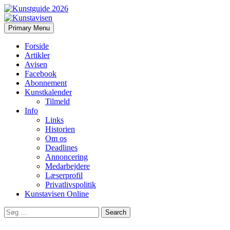
Search
Skip
Primary Menu
to
Kunstavisen
content
Forside
Artikler
Avisen
Facebook
Abonnement
Kunstkalender
Tilmeld
Info
Links
Historien
Om os
Deadlines
Annoncering
Medarbejdere
Læserprofil
Privatlivspolitik
Kunstavisen Online
Search
for: