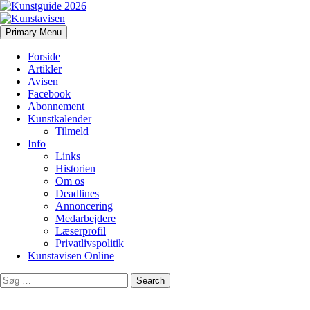
Search
Skip
Primary Menu
to
Kunstavisen
content
Forside
Artikler
Avisen
Facebook
Abonnement
Kunstkalender
Tilmeld
Info
Links
Historien
Om os
Deadlines
Annoncering
Medarbejdere
Læserprofil
Privatlivspolitik
Kunstavisen Online
Search
for: