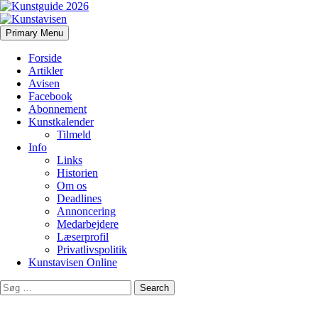
Search
Skip
Primary Menu
to
Kunstavisen
content
Forside
Artikler
Avisen
Facebook
Abonnement
Kunstkalender
Tilmeld
Info
Links
Historien
Om os
Deadlines
Annoncering
Medarbejdere
Læserprofil
Privatlivspolitik
Kunstavisen Online
Search
for: