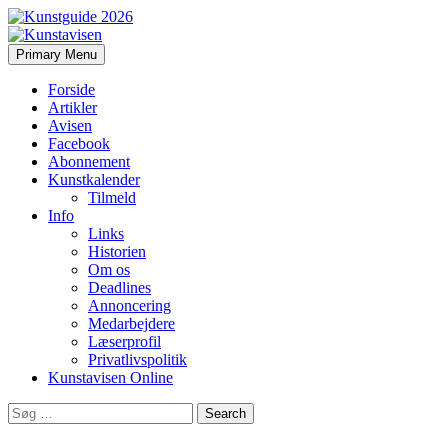
Search
Skip
Primary Menu
to
Kunstavisen
content
Forside
Artikler
Avisen
Facebook
Abonnement
Kunstkalender
Tilmeld
Info
Links
Historien
Om os
Deadlines
Annoncering
Medarbejdere
Læserprofil
Privatlivspolitik
Kunstavisen Online
Search
for: