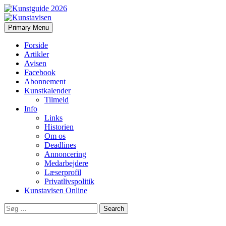
Search
Skip
Primary Menu
to
Kunstavisen
content
Forside
Artikler
Avisen
Facebook
Abonnement
Kunstkalender
Tilmeld
Info
Links
Historien
Om os
Deadlines
Annoncering
Medarbejdere
Læserprofil
Privatlivspolitik
Kunstavisen Online
Search
for: