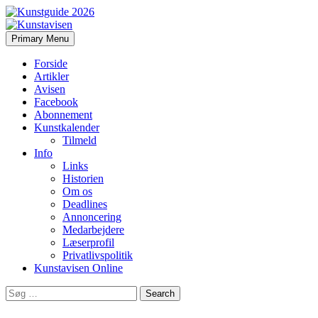
Search
Skip
Primary Menu
to
Kunstavisen
content
Forside
Artikler
Avisen
Facebook
Abonnement
Kunstkalender
Tilmeld
Info
Links
Historien
Om os
Deadlines
Annoncering
Medarbejdere
Læserprofil
Privatlivspolitik
Kunstavisen Online
Search
for: