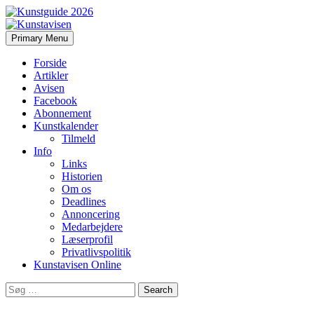
Search
Skip
Primary Menu
to
Kunstavisen
content
Forside
Artikler
Avisen
Facebook
Abonnement
Kunstkalender
Tilmeld
Info
Links
Historien
Om os
Deadlines
Annoncering
Medarbejdere
Læserprofil
Privatlivspolitik
Kunstavisen Online
Search
for: