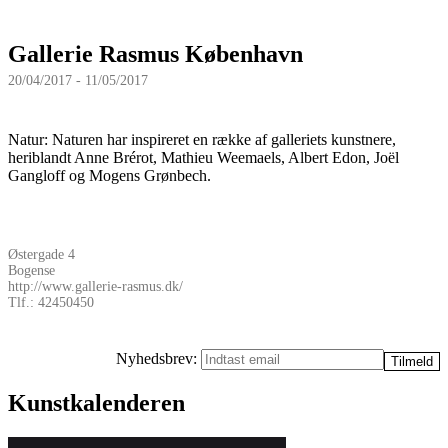
Gallerie Rasmus København
20/04/2017 - 11/05/2017
Natur: Naturen har inspireret en række af galleriets kunstnere,
heriblandt Anne Brérot, Mathieu Weemaels, Albert Edon, Joël
Gangloff og Mogens Grønbech.
Østergade 4
Bogense
http://www.gallerie-rasmus.dk/
Tlf.: 42450450
Nyhedsbrev:
Kunstkalenderen