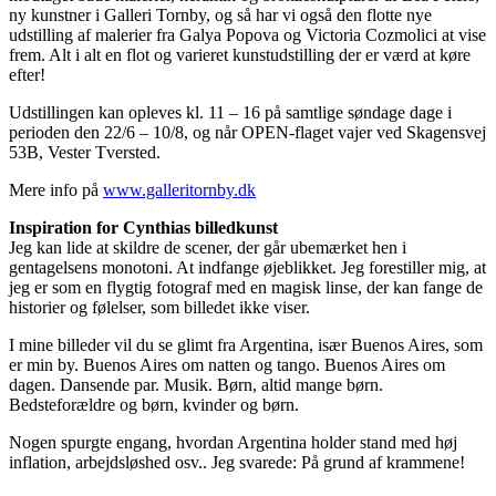
ny kunstner i Galleri Tornby, og så har vi også den flotte nye
udstilling af malerier fra Galya Popova og Victoria Cozmolici at vise
frem. Alt i alt en flot og varieret kunstudstilling der er værd at køre
efter!
Udstillingen kan opleves kl. 11 – 16 på samtlige søndage dage i
perioden den 22/6 – 10/8, og når OPEN-flaget vajer ved Skagensvej
53B, Vester Tversted.
Mere info på
www.galleritornby.dk
Inspiration for Cynthias billedkunst
Jeg kan lide at skildre de scener, der går ubemærket hen i
gentagelsens monotoni. At indfange øjeblikket. Jeg forestiller mig, at
jeg er som en flygtig fotograf med en magisk linse, der kan fange de
historier og følelser, som billedet ikke viser.
I mine billeder vil du se glimt fra Argentina, især Buenos Aires, som
er min by. Buenos Aires om natten og tango. Buenos Aires om
dagen. Dansende par. Musik. Børn, altid mange børn.
Bedsteforældre og børn, kvinder og børn.
Nogen spurgte engang, hvordan Argentina holder stand med høj
inflation, arbejdsløshed osv.. Jeg svarede: På grund af krammene!