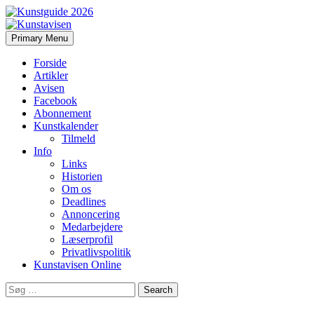
Search
Skip
Primary Menu
to
Kunstavisen
content
Forside
Artikler
Avisen
Facebook
Abonnement
Kunstkalender
Tilmeld
Info
Links
Historien
Om os
Deadlines
Annoncering
Medarbejdere
Læserprofil
Privatlivspolitik
Kunstavisen Online
Search
for: