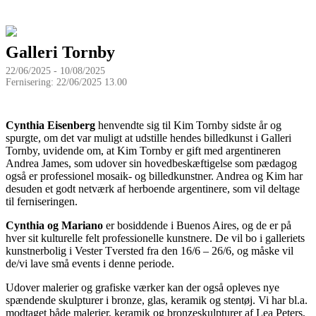
Galleri Tornby
22/06/2025 - 10/08/2025
Fernisering: 22/06/2025 13.00
Cynthia Eisenberg
henvendte sig til Kim Tornby sidste år og
spurgte, om det var muligt at udstille hendes billedkunst i Galleri
Tornby, uvidende om, at Kim Tornby er gift med argentineren
Andrea James, som udover sin hovedbeskæftigelse som pædagog
også er professionel mosaik- og billedkunstner. Andrea og Kim har
desuden et godt netværk af herboende argentinere, som vil deltage
til ferniseringen.
Cynthia og Mariano
er bosiddende i Buenos Aires, og de er på
hver sit kulturelle felt professionelle kunstnere. De vil bo i galleriets
kunstnerbolig i Vester Tversted fra den 16/6 – 26/6, og måske vil
de/vi lave små events i denne periode.
Udover malerier og grafiske værker kan der også opleves nye
spændende skulpturer i bronze, glas, keramik og stentøj. Vi har bl.a.
modtaget både malerier, keramik og bronzeskulpturer af Lea Peters,