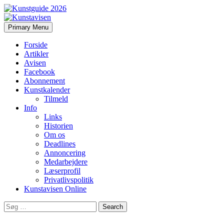
Search
Skip
Primary Menu
to
Kunstavisen
content
Forside
Artikler
Avisen
Facebook
Abonnement
Kunstkalender
Tilmeld
Info
Links
Historien
Om os
Deadlines
Annoncering
Medarbejdere
Læserprofil
Privatlivspolitik
Kunstavisen Online
Search
for: