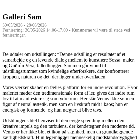
Galleri Sam
30/05/2026 - 28/06/2026
Fernisering: 30/05/2026 14.00-17.00 - Kunstnerne vil være til stede ved
ferniseringen
De udtaler om udstillingen: “Denne udstilling er resultatet af et
samarbejde og en levende dialog mellem to kunstnere Sossa, maler,
og Guðrún Vera, billedhugger. Sammen går vi ind til
udstillingsrummet som kvindelige efterforskere, der konfronterer
kroppen, naturen og det, der ligger under overfladen.
Vores værker skaber en fælles platform for en indre revolution. Hvor
maleriet møder den tredimensionale form af ler, gives det indre rum
lov til at manifestere sig som ydre rum. Her står Venus ikke som en
figur af neutral æstetik, men som en livskraft midt i kaos; hun er
energisk og formende, og hun nægter at blive tavs.
Udstillingens titel henviser til den evige spænding mellem den
kreative impuls og den turbulens, der kendetegner den moderne tid.
Venus er her ikke blot et ikon på skønhed, men en grundlæggende
kærlighedskraft. Hun legemliggør menneskelig modstandsdygtighed