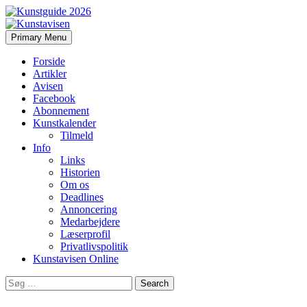
Search
Skip
Primary Menu
to
Kunstavisen
content
Forside
Artikler
Avisen
Facebook
Abonnement
Kunstkalender
Tilmeld
Info
Links
Historien
Om os
Deadlines
Annoncering
Medarbejdere
Læserprofil
Privatlivspolitik
Kunstavisen Online
Search
for: