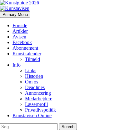
Search
Skip
Primary Menu
to
Kunstavisen
content
Forside
Artikler
Avisen
Facebook
Abonnement
Kunstkalender
Tilmeld
Info
Links
Historien
Om os
Deadlines
Annoncering
Medarbejdere
Læserprofil
Privatlivspolitik
Kunstavisen Online
Search
for: