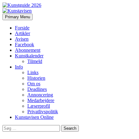
Search
Skip
Primary Menu
to
Kunstavisen
content
Forside
Artikler
Avisen
Facebook
Abonnement
Kunstkalender
Tilmeld
Info
Links
Historien
Om os
Deadlines
Annoncering
Medarbejdere
Læserprofil
Privatlivspolitik
Kunstavisen Online
Search
for: