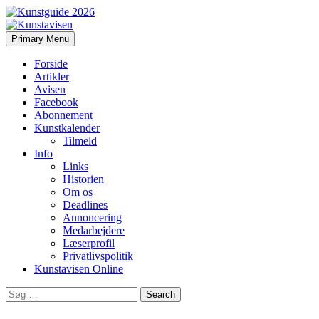
Search
Skip
Primary Menu
to
Kunstavisen
content
Forside
Artikler
Avisen
Facebook
Abonnement
Kunstkalender
Tilmeld
Info
Links
Historien
Om os
Deadlines
Annoncering
Medarbejdere
Læserprofil
Privatlivspolitik
Kunstavisen Online
Search
for: