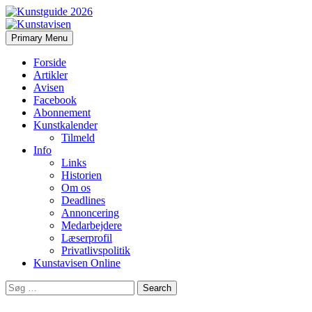
Search
Skip
Primary Menu
to
Kunstavisen
content
Forside
Artikler
Avisen
Facebook
Abonnement
Kunstkalender
Tilmeld
Info
Links
Historien
Om os
Deadlines
Annoncering
Medarbejdere
Læserprofil
Privatlivspolitik
Kunstavisen Online
Search
for: