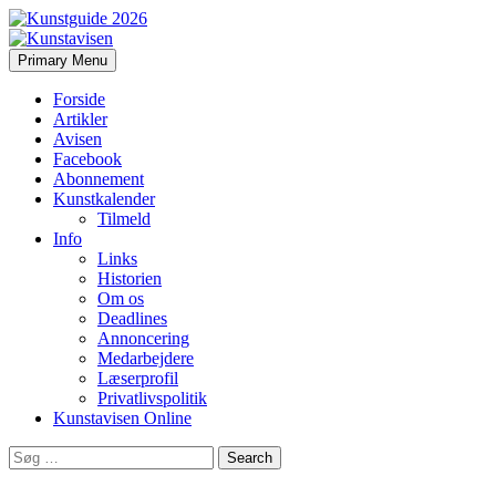
Search
Skip
Primary Menu
to
Kunstavisen
content
Forside
Artikler
Avisen
Facebook
Abonnement
Kunstkalender
Tilmeld
Info
Links
Historien
Om os
Deadlines
Annoncering
Medarbejdere
Læserprofil
Privatlivspolitik
Kunstavisen Online
Search
for: