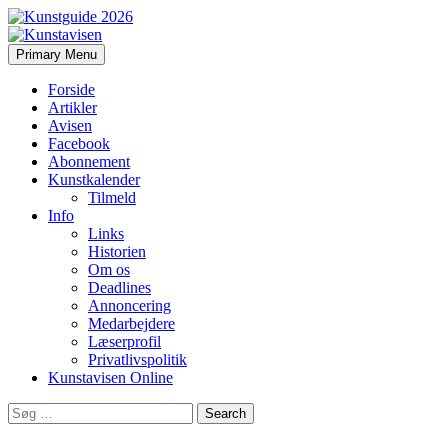
Search
Skip
Primary Menu
to
Kunstavisen
content
Forside
Artikler
Avisen
Facebook
Abonnement
Kunstkalender
Tilmeld
Info
Links
Historien
Om os
Deadlines
Annoncering
Medarbejdere
Læserprofil
Privatlivspolitik
Kunstavisen Online
Search
for: