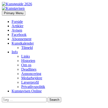
Search
Skip
Primary Menu
to
Kunstavisen
content
Forside
Artikler
Avisen
Facebook
Abonnement
Kunstkalender
Tilmeld
Info
Links
Historien
Om os
Deadlines
Annoncering
Medarbejdere
Læserprofil
Privatlivspolitik
Kunstavisen Online
Search
for: