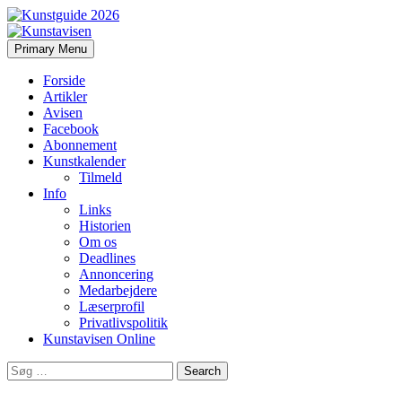
Search
Skip
Primary Menu
to
Kunstavisen
content
Forside
Artikler
Avisen
Facebook
Abonnement
Kunstkalender
Tilmeld
Info
Links
Historien
Om os
Deadlines
Annoncering
Medarbejdere
Læserprofil
Privatlivspolitik
Kunstavisen Online
Search
for: