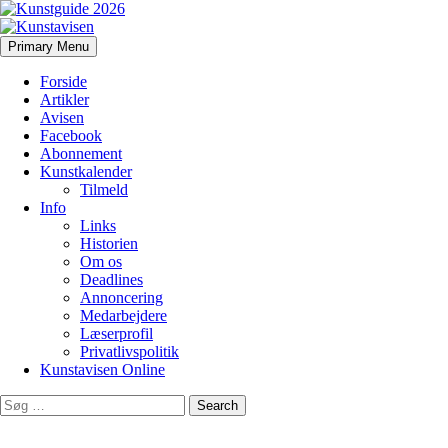
Search
Skip
Primary Menu
to
Kunstavisen
content
Forside
Artikler
Avisen
Facebook
Abonnement
Kunstkalender
Tilmeld
Info
Links
Historien
Om os
Deadlines
Annoncering
Medarbejdere
Læserprofil
Privatlivspolitik
Kunstavisen Online
Search
for: