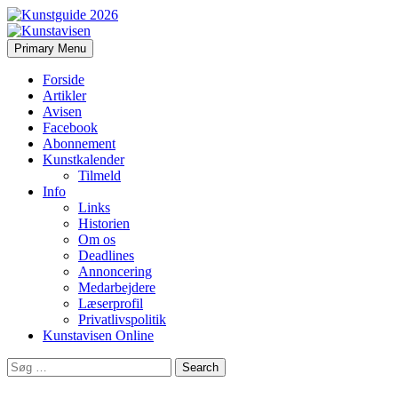
Search
Skip
Primary Menu
to
Kunstavisen
content
Forside
Artikler
Avisen
Facebook
Abonnement
Kunstkalender
Tilmeld
Info
Links
Historien
Om os
Deadlines
Annoncering
Medarbejdere
Læserprofil
Privatlivspolitik
Kunstavisen Online
Search
for: