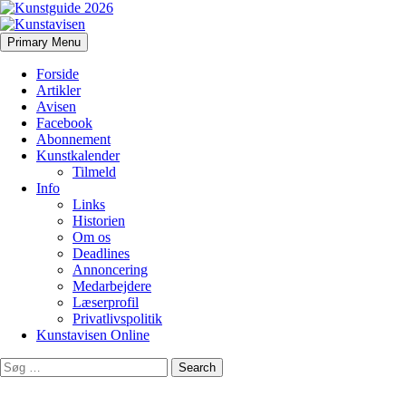
Search
Skip
Primary Menu
to
Kunstavisen
content
Forside
Artikler
Avisen
Facebook
Abonnement
Kunstkalender
Tilmeld
Info
Links
Historien
Om os
Deadlines
Annoncering
Medarbejdere
Læserprofil
Privatlivspolitik
Kunstavisen Online
Search
for: